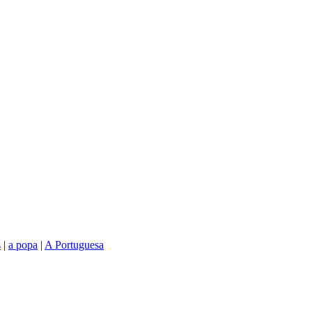
s
|
a popa
|
A Portuguesa