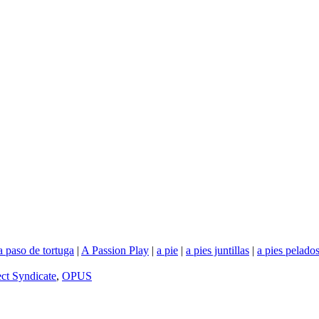
a paso de tortuga
|
A Passion Play
|
a pie
|
a pies juntillas
|
a pies pelado
ect Syndicate
,
OPUS