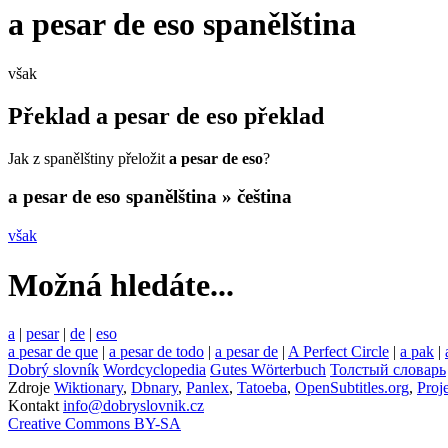
a pesar de eso
spanělština
však
Překlad
a pesar de eso
překlad
Jak z spanělštiny přeložit
a pesar de eso
?
a pesar de eso
spanělština » čeština
však
Možná hledáte...
a
|
pesar
|
de
|
eso
a pesar de que
|
a pesar de todo
|
a pesar de
|
A Perfect Circle
|
a pak
|
Dobrý slovník
Wordcyclopedia
Gutes Wörterbuch
Толстый словарь
Zdroje
Wiktionary
,
Dbnary
,
Panlex
,
Tatoeba
,
OpenSubtitles.org
,
Proj
Kontakt
info@dobryslovnik.cz
Creative Commons BY-SA