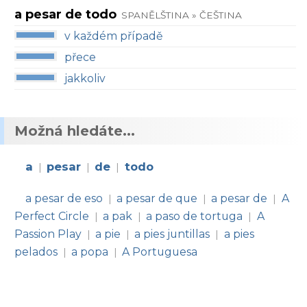
a pesar de todo
SPANĚLŠTINA » ČEŠTINA
v každém případě
přece
jakkoliv
Možná hledáte...
a
pesar
de
todo
|
|
|
a pesar de eso
a pesar de que
a pesar de
A
|
|
|
Perfect Circle
a pak
a paso de tortuga
A
|
|
|
Passion Play
a pie
a pies juntillas
a pies
|
|
|
pelados
a popa
A Portuguesa
|
|