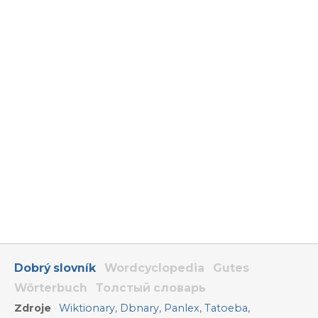
Dobrý slovník
Wordcyclopedia
Gutes
Wörterbuch
Толстый словарь
Zdroje
Wiktionary
,
Dbnary
,
Panlex
,
Tatoeba
,