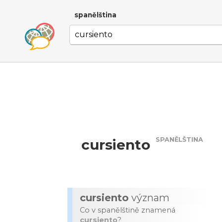
spanělština
SPANĚLŠTINA
cursiento
cursiento
význam
Co v spanělštině znamená
cursiento
?