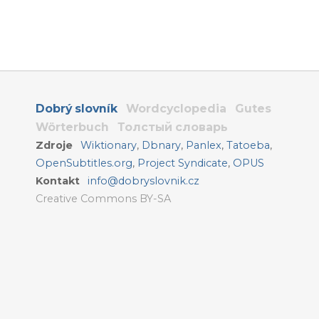
Dobrý slovník
Wordcyclopedia
Gutes
Wörterbuch
Толстый словарь
Zdroje
Wiktionary
,
Dbnary
,
Panlex
,
Tatoeba
,
OpenSubtitles.org
,
Project Syndicate
,
OPUS
Kontakt
info@dobryslovnik.cz
Creative Commons BY-SA