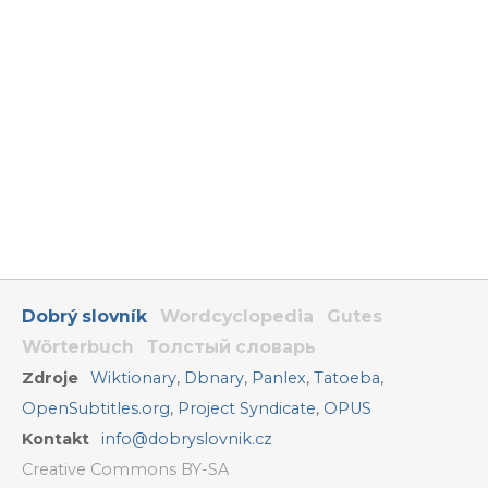
Dobrý slovník
Wordcyclopedia
Gutes
Wörterbuch
Толстый словарь
Zdroje
Wiktionary
,
Dbnary
,
Panlex
,
Tatoeba
,
OpenSubtitles.org
,
Project Syndicate
,
OPUS
Kontakt
info@dobryslovnik.cz
Creative Commons BY-SA