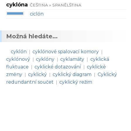
cyklóna
ČEŠTINA » SPANĚLŠTINA
ciclón
Možná hledáte...
cyklón
cyklónové spalovací komory
|
|
cyklónový
cyklóny
cyklamáty
cyklická
|
|
|
fluktuace
cyklické dotazování
cyklické
|
|
změny
cyklický
cyklický diagram
Cyklický
|
|
|
redundantní součet
cyklický režim
|