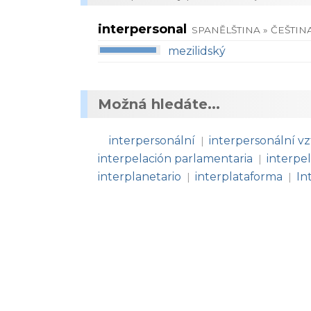
interpersonal
SPANĚLŠTINA » ČEŠTIN
mezilidský
Možná hledáte...
interpersonální
interpersonální v
|
interpelación parlamentaria
interpe
|
interplanetario
interplataforma
In
|
|