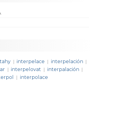
A
ztahy
interpelace
interpelación
|
|
|
lar
interpelovat
interpalación
|
|
|
terpol
interpolace
|