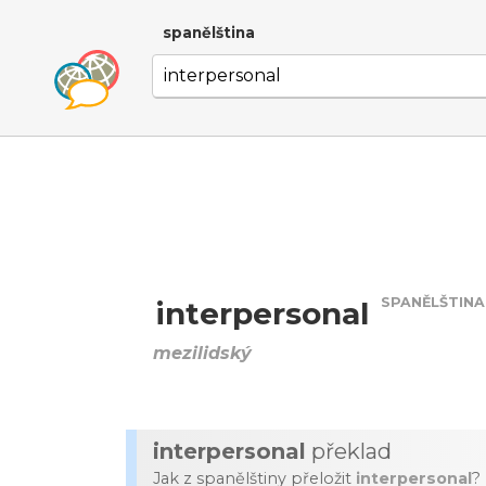
spanělština
SPANĚLŠTINA
interpersonal
mezilidský
interpersonal
překlad
Jak z spanělštiny přeložit
interpersonal
?