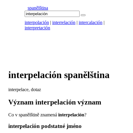
spanělština
interpolación
|
interrelación
|
intercalación
|
interpretación
interpelación
spanělština
interpelace, dotaz
Význam
interpelación
význam
Co v spanělštině znamená
interpelación
?
interpelación
podstatné jméno