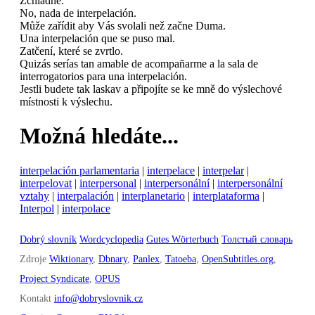
Zchladne.
No, nada de interpelación.
Může zařídit aby Vás svolali než začne Duma.
Una interpelación que se puso mal.
Zatčení, které se zvrtlo.
Quizás serías tan amable de acompañarme a la sala de
interrogatorios para una interpelación.
Jestli budete tak laskav a připojíte se ke mně do výslechové
místnosti k výslechu.
Možná hledáte...
interpelación parlamentaria
|
interpelace
|
interpelar
|
interpelovat
|
interpersonal
|
interpersonální
|
interpersonální
vztahy
|
interpalación
|
interplanetario
|
interplataforma
|
Interpol
|
interpolace
Dobrý slovník
Wordcyclopedia
Gutes Wörterbuch
Толстый словарь
Zdroje
Wiktionary
,
Dbnary
,
Panlex
,
Tatoeba
,
OpenSubtitles.org
,
Project Syndicate
,
OPUS
Kontakt
info@dobryslovnik.cz