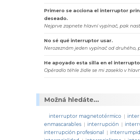
Primero se acciona el interruptor princ
deseado.
Nejprve zapnete hlavní vypínač, pak nas
No sé qué interruptor usar.
Nerozeznám jeden vypínač od druhého, p
He apoyado esta silla en el interruptor
Opěradlo téhle židle se mi zaseklo v hlav
Možná hledáte...
interruptor magnetotérmico
inte
|
enmascarables
interrupción
interr
|
|
interrupción profesional
interrumpi
|