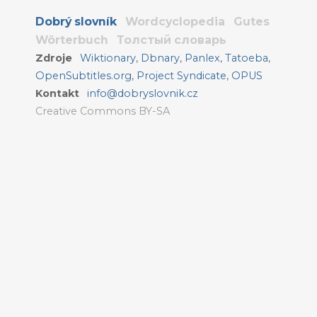
Dobrý slovník
Wordcyclopedia
Gutes
Wörterbuch
Толстый словарь
Zdroje
Wiktionary
,
Dbnary
,
Panlex
,
Tatoeba
,
OpenSubtitles.org
,
Project Syndicate
,
OPUS
Kontakt
info@dobryslovnik.cz
Creative Commons BY-SA