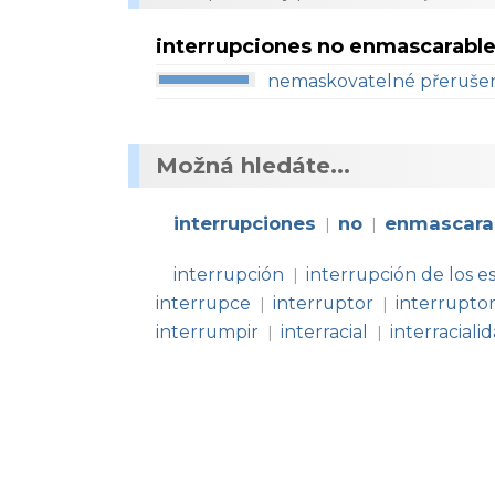
interrupciones no enmascarabl
nemaskovatelné přeruše
Možná hledáte...
interrupciones
no
enmascara
|
|
interrupción
interrupción de los e
|
interrupce
interruptor
interrupto
|
|
interrumpir
interracial
interraciali
|
|