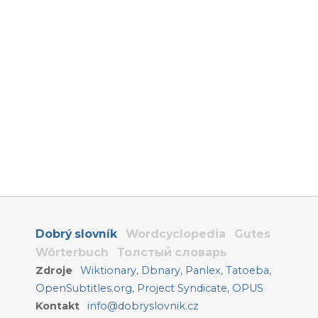
Dobrý slovník
Wordcyclopedia
Gutes
Wörterbuch
Толстый словарь
Zdroje
Wiktionary
,
Dbnary
,
Panlex
,
Tatoeba
,
OpenSubtitles.org
,
Project Syndicate
,
OPUS
Kontakt
info@dobryslovnik.cz