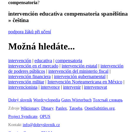
compensatoria
?
intervención educativa compensatoria
spanělština
» čeština
podpora žáků při učení
Možná hledáte...
intervención
|
educativa
|
compensatoria
intervención en el mercado
|
intervención estatal
|
intervención
de poderes públicos
|
intervención del ministerio fiscal
|
intervención financiera
|
intervención gubernamental
|
intervención militar
|
Intervención Norteamericana en México
|
intervencionista
|
intervence
|
intervenir
|
intervenovat
Dobrý slovník
Wordcyclopedia
Gutes Wörterbuch
Толстый словарь
Zdroje
Wiktionary
,
Dbnary
,
Panlex
,
Tatoeba
,
OpenSubtitles.org
,
Project Syndicate
,
OPUS
Kontakt
info@dobryslovnik.cz