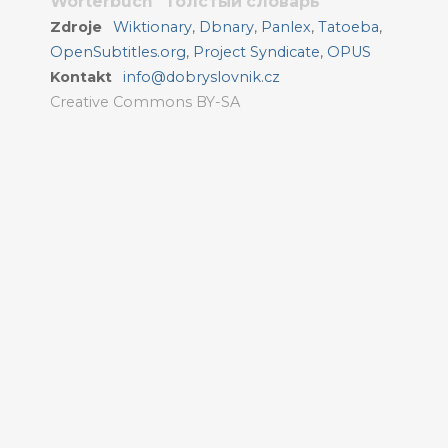
Wörterbuch
Толстый словарь
Zdroje
Wiktionary
,
Dbnary
,
Panlex
,
Tatoeba
,
OpenSubtitles.org
,
Project Syndicate
,
OPUS
Kontakt
info@dobryslovnik.cz
Creative Commons BY-SA