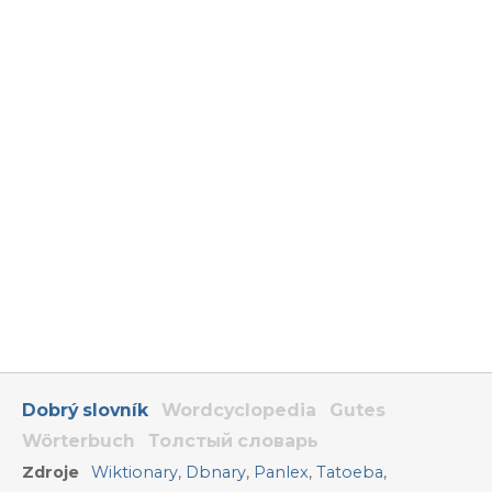
Dobrý slovník
Wordcyclopedia
Gutes
Wörterbuch
Толстый словарь
Zdroje
Wiktionary
,
Dbnary
,
Panlex
,
Tatoeba
,