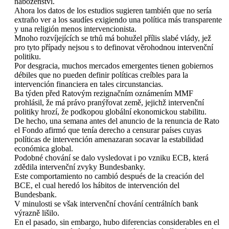
náboženství.
Ahora los datos de los estudios sugieren también que no sería
extraño ver a los saudíes exigiendo una política más transparente
y una religión menos intervencionista.
Mnoho rozvíjejících se trhů má bohužel přílis slabé vlády, jež
pro tyto případy nejsou s to definovat věrohodnou intervenční
politiku.
Por desgracia, muchos mercados emergentes tienen gobiernos
débiles que no pueden definir políticas creíbles para la
intervención financiera en tales circunstancias.
Ba týden před Ratovým rezignačním oznámením MMF
prohlásil, že má právo pranýřovat země, jejichž intervenční
politiky hrozí, že podkopou globální ekonomickou stabilitu.
De hecho, una semana antes del anuncio de la renuncia de Rato
el Fondo afirmó que tenía derecho a censurar países cuyas
políticas de intervención amenazaran socavar la estabilidad
económica global.
Podobné chování se dalo vysledovat i po vzniku ECB, která
zdědila intervenční zvyky Bundesbanky.
Este comportamiento no cambió después de la creación del
BCE, el cual heredó los hábitos de intervención del
Bundesbank.
V minulosti se však intervenční chování centrálních bank
výrazně lišilo.
En el pasado, sin embargo, hubo diferencias considerables en el