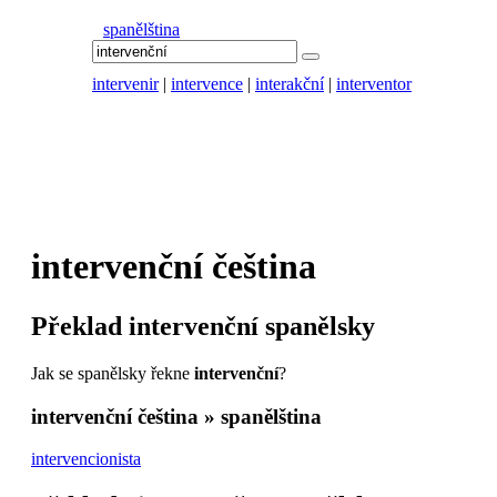
spanělština
intervenir
|
intervence
|
interakční
|
interventor
intervenční
čeština
Překlad
intervenční
spanělsky
Jak se spanělsky řekne
intervenční
?
intervenční
čeština » spanělština
intervencionista