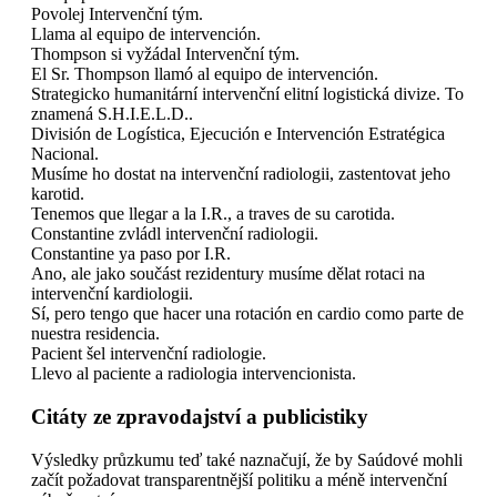
Povolej Intervenční tým.
Llama al equipo de intervención.
Thompson si vyžádal Intervenční tým.
El Sr. Thompson llamó al equipo de intervención.
Strategicko humanitární intervenční elitní logistická divize. To
znamená S.H.I.E.L.D..
División de Logística, Ejecución e Intervención Estratégica
Nacional.
Musíme ho dostat na intervenční radiologii, zastentovat jeho
karotid.
Tenemos que llegar a la I.R., a traves de su carotida.
Constantine zvládl intervenční radiologii.
Constantine ya paso por I.R.
Ano, ale jako součást rezidentury musíme dělat rotaci na
intervenční kardiologii.
Sí, pero tengo que hacer una rotación en cardio como parte de
nuestra residencia.
Pacient šel intervenční radiologie.
Llevo al paciente a radiologia intervencionista.
Citáty ze zpravodajství a publicistiky
Výsledky průzkumu teď také naznačují, že by Saúdové mohli
začít požadovat transparentnější politiku a méně intervenční