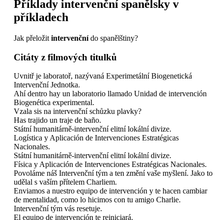
Příklady
intervenční
spanělsky v
příkladech
Jak přeložit
intervenční
do spanělštiny?
Citáty z filmových titulků
Uvnitř je laboratoř, nazývaná Experimetální Biogenetická
Intervenční Jednotka.
Ahí dentro hay un laboratorio llamado Unidad de intervención
Biogenética experimental.
Vzala sis na intervenční schůzku plavky?
Has trajido un traje de baño.
Státní humanitárně-intervenční elitní lokální divize.
Logística y Aplicación de Intervenciones Estratégicas
Nacionales.
Státní humanitárně-intervenční elitní lokální divize.
Física y Aplicación de Intervenciones Estratégicas Nacionales.
Povoláme náš Intervenční tým a ten změní vaše myšlení. Jako to
udělal s vaším přítelem Charliem.
Enviamos a nuestro equipo de intervención y te hacen cambiar
de mentalidad, como lo hicimos con tu amigo Charlie.
Intervenční tým vás resetuje.
El equipo de intervención te reiniciará.