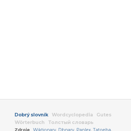
Dobrý slovník
Wordcyclopedia
Gutes
Wörterbuch
Толстый словарь
Zdroje
Wiktionary
,
Dbnary
,
Panlex
,
Tatoeba
,