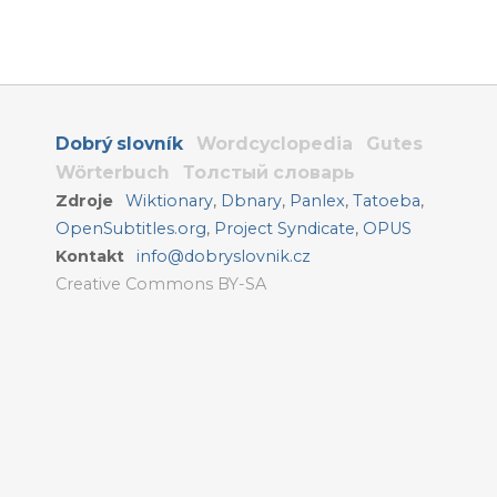
Dobrý slovník
Wordcyclopedia
Gutes
Wörterbuch
Толстый словарь
Zdroje
Wiktionary
,
Dbnary
,
Panlex
,
Tatoeba
,
OpenSubtitles.org
,
Project Syndicate
,
OPUS
Kontakt
info@dobryslovnik.cz
Creative Commons BY-SA