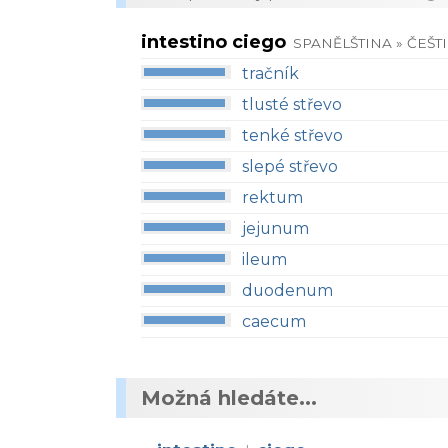
intestino ciego
SPANĚLŠTINA » ČEŠT
tračník
tlusté střevo
tenké střevo
slepé střevo
rektum
jejunum
ileum
duodenum
caecum
Možná hledáte...