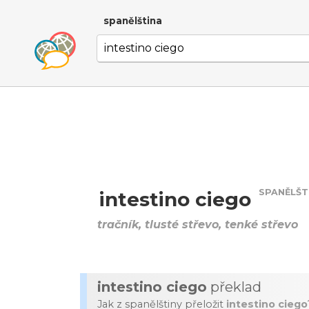
spanělština
SPANĚLŠT
intestino ciego
tračník, tlusté střevo, tenké střevo
intestino ciego
překlad
Jak z spanělštiny přeložit
intestino ciego