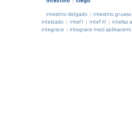
intestino
ciego
|
intestino delgado
intestino grueso
|
intestado
Intef I
Intef III
intefaz a
|
|
|
integrace
integrace mezi aplikacemi
|