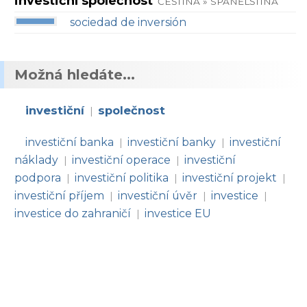
investiční společnost
ČEŠTINA » SPANĚLŠTINA
sociedad de inversión
Možná hledáte...
investiční
společnost
|
investiční banka
investiční banky
investiční
|
|
náklady
investiční operace
investiční
|
|
podpora
investiční politika
investiční projekt
|
|
|
investiční příjem
investiční úvěr
investice
|
|
|
investice do zahraničí
investice EU
|