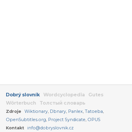
Dobrý slovník
Wordcyclopedia
Gutes
Wörterbuch
Толстый словарь
Zdroje
Wiktionary
,
Dbnary
,
Panlex
,
Tatoeba
,
OpenSubtitles.org
,
Project Syndicate
,
OPUS
Kontakt
info@dobryslovnik.cz