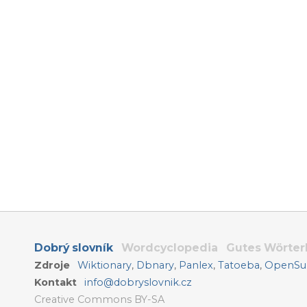
Dobrý slovník
Wordcyclopedia
Gutes Wörte
Zdroje
Wiktionary
,
Dbnary
,
Panlex
,
Tatoeba
,
OpenSub
Kontakt
info@dobryslovnik.cz
Creative Commons BY-SA