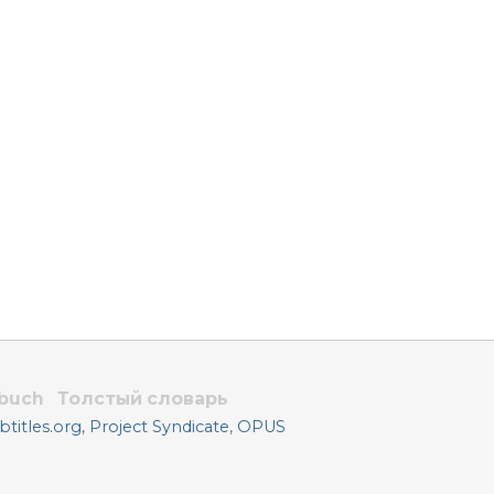
rbuch
Толстый словарь
titles.org
,
Project Syndicate
,
OPUS