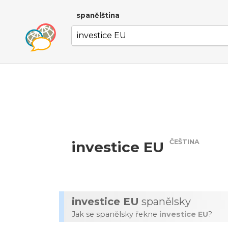
spanělština
ČEŠTINA
investice EU
investice EU
spanělsky
Jak se spanělsky řekne
investice EU
?