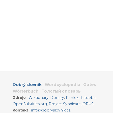
Dobrý slovník
Wordcyclopedia
Gutes
Wörterbuch
Толстый словарь
Zdroje
Wiktionary
,
Dbnary
,
Panlex
,
Tatoeba
,
OpenSubtitles.org
,
Project Syndicate
,
OPUS
Kontakt
info@dobryslovnik.cz