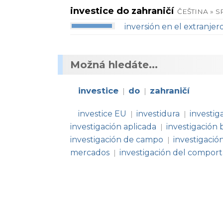
investice do zahraničí
ČEŠTINA » 
inversión en el extranjer
Možná hledáte...
investice
do
zahraničí
|
|
investice EU
investidura
investig
|
|
investigación aplicada
investigación 
|
investigación de campo
investigació
|
mercados
investigación del compor
|