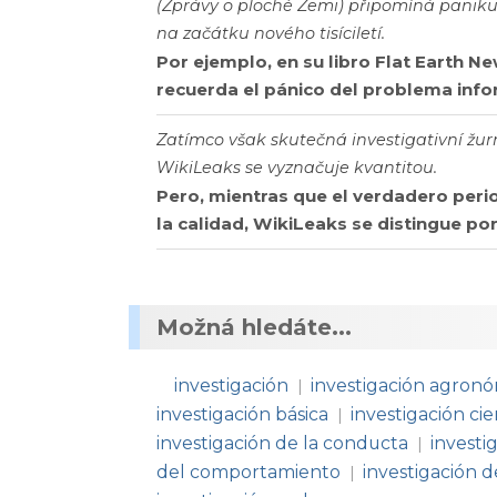
(Zprávy o ploché Zemi) připomíná panik
na začátku nového tisíciletí.
Por ejemplo, en su libro Flat Earth Ne
recuerda el pánico del problema info
Zatímco však skutečná investigativní žurna
WikiLeaks se vyznačuje kvantitou.
Pero, mientras que el verdadero per
la calidad, WikiLeaks se distingue por
Možná hledáte...
investigación
investigación agron
|
investigación básica
investigación cie
|
investigación de la conducta
investi
|
del comportamiento
investigación d
|