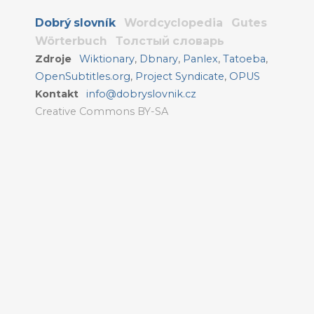
Dobrý slovník
Wordcyclopedia
Gutes
Wörterbuch
Толстый словарь
Zdroje
Wiktionary
,
Dbnary
,
Panlex
,
Tatoeba
,
OpenSubtitles.org
,
Project Syndicate
,
OPUS
Kontakt
info@dobryslovnik.cz
Creative Commons BY-SA