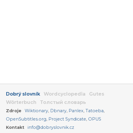
Dobrý slovník
Wordcyclopedia
Gutes
Wörterbuch
Толстый словарь
Zdroje
Wiktionary
,
Dbnary
,
Panlex
,
Tatoeba
,
OpenSubtitles.org
,
Project Syndicate
,
OPUS
Kontakt
info@dobryslovnik.cz