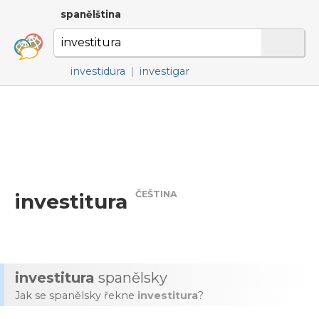
spanělština
investidura
|
investigar
ČEŠTINA
investitura
investitura
spanělsky
Jak se spanělsky řekne
investitura
?