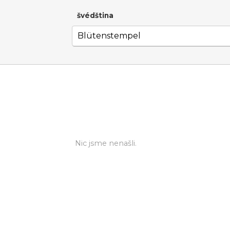
švédština
Nic jsme nenašli.