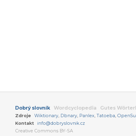
Dobrý slovník
Wordcyclopedia
Gutes Wörte
Zdroje
Wiktionary
,
Dbnary
,
Panlex
,
Tatoeba
,
OpenSub
Kontakt
info@dobryslovnik.cz
Creative Commons BY-SA