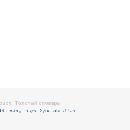
rbuch
Толстый словарь
titles.org
,
Project Syndicate
,
OPUS