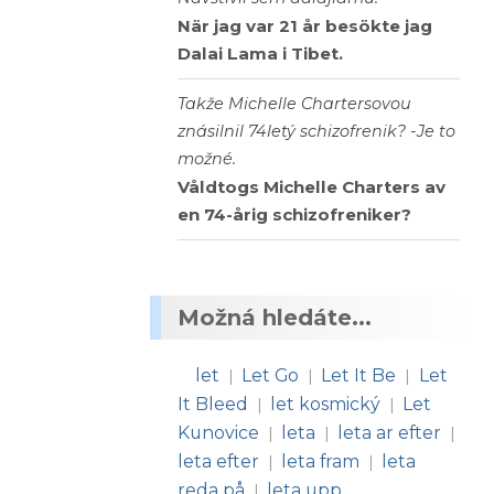
När jag var 21 år besökte jag
Dalai Lama i Tibet.
Takže Michelle Chartersovou
znásilnil 74letý schizofrenik? -Je to
možné.
Våldtogs Michelle Charters av
en 74-årig schizofreniker?
Možná hledáte...
let
Let Go
Let It Be
Let
|
|
|
It Bleed
let kosmický
Let
|
|
Kunovice
leta
leta ar efter
|
|
|
leta efter
leta fram
leta
|
|
reda på
leta upp
|