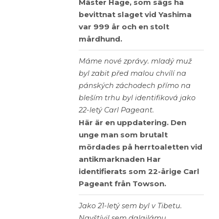
Mäster Hage, som sägs ha
bevittnat slaget vid Yashima
var 999 år och en stolt
mårdhund.
Máme nové zprávy. mladý muž
byl zabit před malou chvílí na
pánských záchodech přímo na
bleším trhu byl identifiková jako
22-letý Carl Pageant.
Här är en uppdatering. Den
unge man som brutalt
mördades på herrtoaletten vid
antikmarknaden Har
identifierats som 22-årige Carl
Pageant från Towson.
Jako 21-letý sem byl v Tibetu.
Navštívil sem dalajlámu.