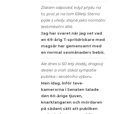
Získám odpověď, když přijdu na
to, proč je na tom 69letý Sterno
piják s vředy. stejně jako normální
šestiměsíční dítě.
Jag har svaret när jag vet vad
en 69-årig T-spritdrickare med
magsår har gemensamt med
en normal sexmånaders bebis.
Ale dnes si 60 letý zloděj, drogový
dealer a vrah získal sympatie
publika i senátního výboru.
Men idag, inför teve-
kamerorna i Senaten talade
den 60-årige tjuven,
knarklangaren och mördaren
på sådant sätt att publiken