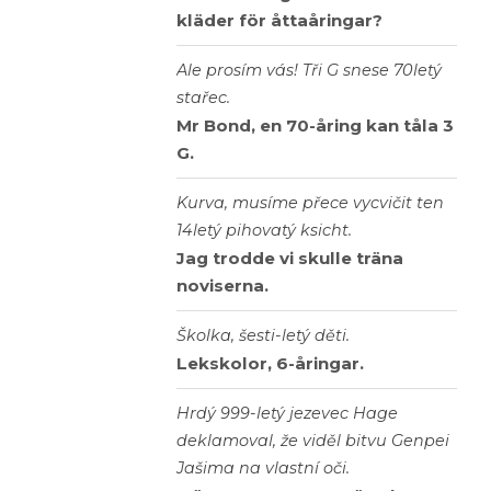
kläder för åttaåringar?
Ale prosím vás! Tři G snese 70letý
stařec.
Mr Bond, en 70-åring kan tåla 3
G.
Kurva, musíme přece vycvičit ten
14letý pihovatý ksicht.
Jag trodde vi skulle träna
noviserna.
Školka, šesti-letý děti.
Lekskolor, 6-åringar.
Hrdý 999-letý jezevec Hage
deklamoval, že viděl bitvu Genpei
Jašima na vlastní oči.