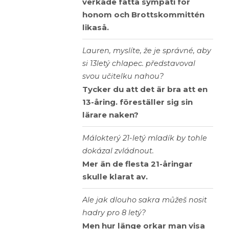
verkade fatta sympati för
honom och Brottskommittén
likaså.
Lauren, myslíte, že je správné, aby
si 13letý chlapec. představoval
svou učitelku nahou?
Tycker du att det är bra att en
13-åring. föreställer sig sin
lärare naken?
Málokterý 21-letý mladík by tohle
dokázal zvládnout.
Mer än de flesta 21-åringar
skulle klarat av.
Ale jak dlouho sakra můžeš nosit
hadry pro 8 letý?
Men hur länge orkar man visa