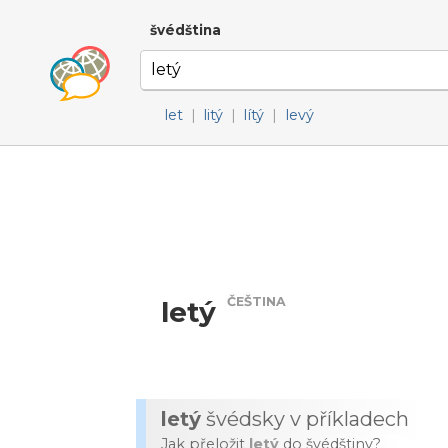
švédština
let
|
litý
|
lítý
|
levý
ČEŠTINA
letý
letý
švédsky v příkladech
Jak přeložit
letý
do švédštiny?