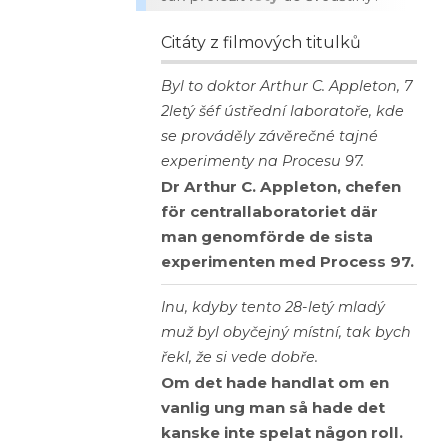
Citáty z filmových titulků
Byl to doktor Arthur C. Appleton, 7
2letý šéf ústřední laboratoře, kde
se prováděly závěrečné tajné
experimenty na Procesu 97.
Dr Arthur C. Appleton, chefen
för centrallaboratoriet där
man genomförde de sista
experimenten med Process 97.
Inu, kdyby tento 28-letý mladý
muž byl obyčejný místní, tak bych
řekl, že si vede dobře.
Om det hade handlat om en
vanlig ung man så hade det
kanske inte spelat någon roll.