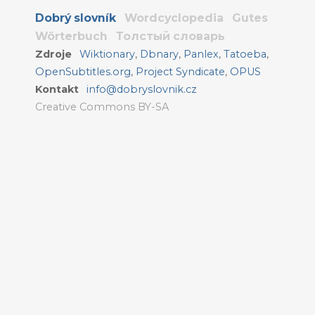
Dobrý slovník
Wordcyclopedia
Gutes
Wörterbuch
Толстый словарь
Zdroje
Wiktionary
,
Dbnary
,
Panlex
,
Tatoeba
,
OpenSubtitles.org
,
Project Syndicate
,
OPUS
Kontakt
info@dobryslovnik.cz
Creative Commons BY-SA