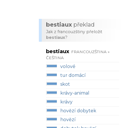
bestiaux
překlad
Jak z francouzštiny přeložit
bestiaux
?
bestiaux
FRANCOUZŠTINA »
ČEŠTINA
volové
tur domácí
skot
krávy-animal
krávy
hovězí dobytek
hovězí