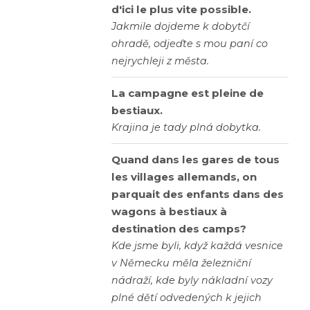
d'ici le plus vite possible.
Jakmile dojdeme k dobytčí
ohradě, odjeďte s mou paní co
nejrychleji z města.
La campagne est pleine de
bestiaux.
Krajina je tady plná dobytka.
Quand dans les gares de tous
les villages allemands, on
parquait des enfants dans des
wagons à bestiaux à
destination des camps?
Kde jsme byli, když každá vesnice
v Německu měla železniční
nádraží, kde byly nákladní vozy
plné dětí odvedených k jejich