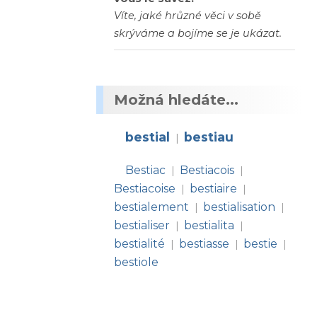
Víte, jaké hrůzné věci v sobě
skrýváme a bojíme se je ukázat.
Možná hledáte...
bestial
bestiau
|
Bestiac
Bestiacois
|
|
Bestiacoise
bestiaire
|
|
bestialement
bestialisation
|
|
bestialiser
bestialita
|
|
bestialité
bestiasse
bestie
|
|
|
bestiole