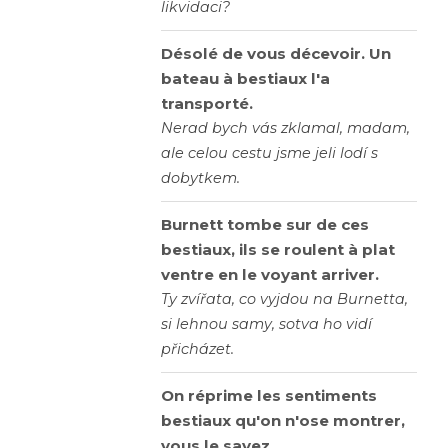
likvidaci?
Désolé de vous décevoir. Un
bateau à bestiaux l'a
transporté.
Nerad bych vás zklamal, madam,
ale celou cestu jsme jeli lodí s
dobytkem.
Burnett tombe sur de ces
bestiaux, ils se roulent à plat
ventre en le voyant arriver.
Ty zvířata, co vyjdou na Burnetta,
si lehnou samy, sotva ho vidí
přicházet.
On réprime les sentiments
bestiaux qu'on n'ose montrer,
vous le savez.