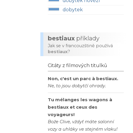
dobytek hovězí
dobytek
bestiaux
příklady
Jak se v francouzštině používá
bestiaux
?
Citáty z filmových titulků
Non, c'est un parc à bestiaux.
Ne, to jsou dobytčí ohrady.
Tu mélanges les wagons à
bestiaux et ceux des
voyageurs!
Bože Clive, vždyť máte salonní
vozy a uhláky ve stejném vlaku!