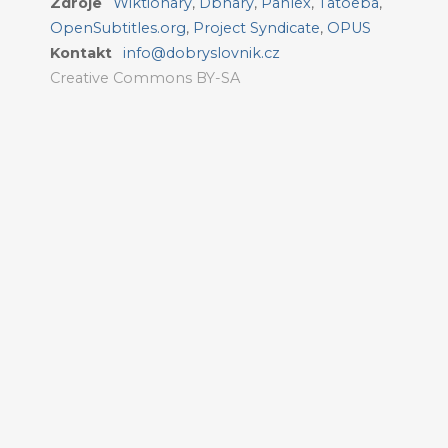
Zdroje
Wiktionary
,
Dbnary
,
Panlex
,
Tatoeba
,
OpenSubtitles.org
,
Project Syndicate
,
OPUS
Kontakt
info@dobryslovnik.cz
Creative Commons BY-SA