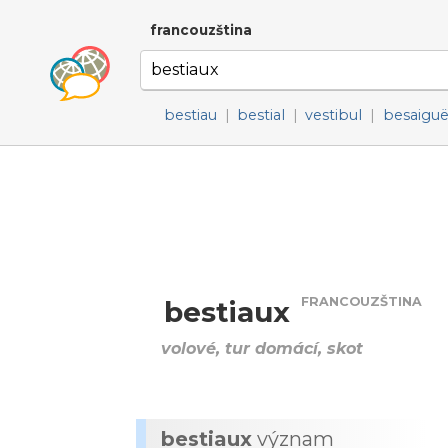
francouzština
bestiau
|
bestial
|
vestibul
|
besaigu
FRANCOUZŠTINA
bestiaux
volové, tur domácí, skot
bestiaux
význam