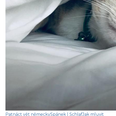
Patnáct vět německy
Spánek
| Schlaf
Jak mluvit