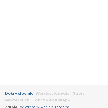
Dobrý slovník
Wordcyclopedia
Gutes
Wörterbuch
Толстый словарь
Zdroje
Wiktionary
,
Panlex
,
Tatoeba
,