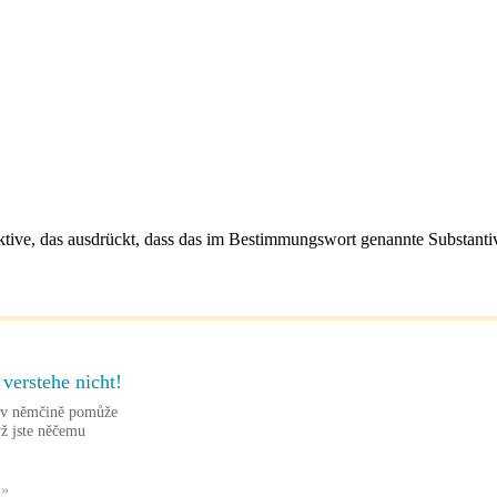
ive, das ausdrückt, dass das im Bestimmungswort genannte Substantiv 
h verstehe nicht!
m v němčině pomůže
yž jste něčemu
 »