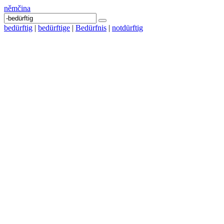
němčina
bedürftig
|
bedürftige
|
Bedürfnis
|
notdürftig