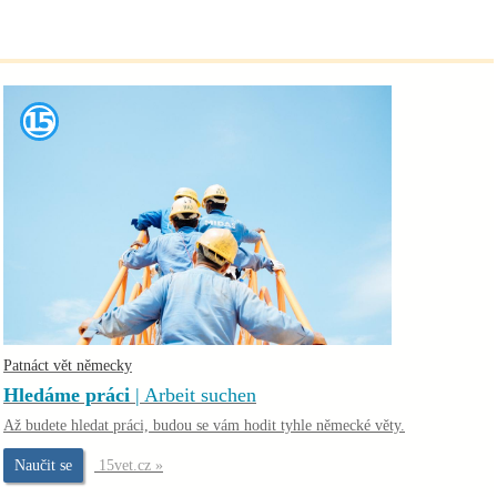
Patnáct vět německy
Hledáme práci
| Arbeit suchen
Až budete hledat práci, budou se vám hodit tyhle německé věty.
Naučit se
15vet.cz »