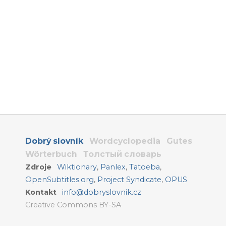
Dobrý slovník
Wordcyclopedia
Gutes
Wörterbuch
Толстый словарь
Zdroje
Wiktionary
,
Panlex
,
Tatoeba
,
OpenSubtitles.org
,
Project Syndicate
,
OPUS
Kontakt
info@dobryslovnik.cz
Creative Commons BY-SA