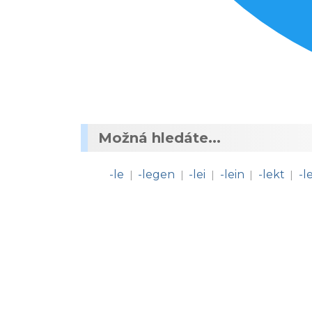
Možná hledáte...
-le
-legen
-lei
-lein
-lekt
-l
|
|
|
|
|