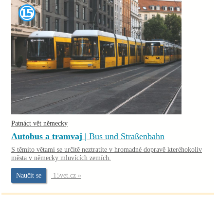
Patnáct vět německy
Autobus a tramvaj
| Bus und Straßenbahn
S těmito větami se určitě neztratíte v hromadné dopravě kteréhokoliv
města v německy mluvících zemích.
Naučit se
15vet.cz »