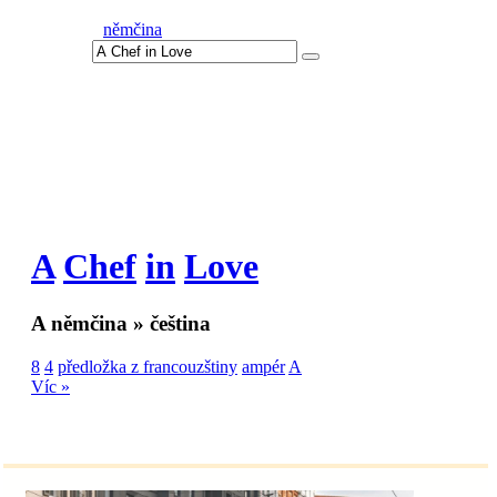
němčina
A
Chef
in
Love
A
němčina » čeština
8
4
předložka z francouzštiny
ampér
A
Víc »