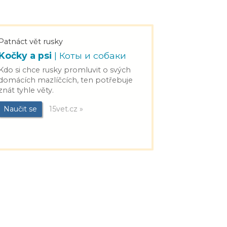
Patnáct vět rusky
Kočky a psi
| Коты и собаки
Kdo si chce rusky promluvit o svých
domácích mazlíčcích, ten potřebuje
znát tyhle věty.
Naučit se
15vet.cz »