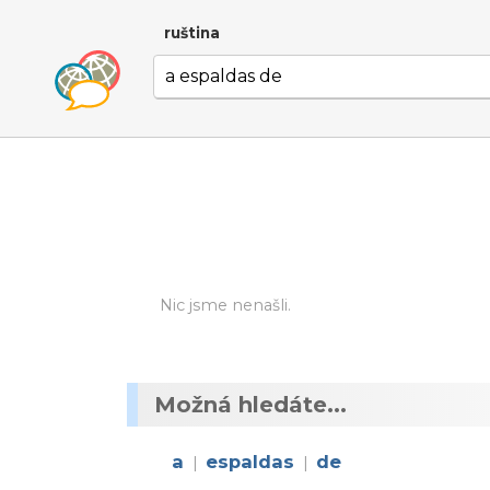
ruština
Nic jsme nenašli.
Možná hledáte...
a
espaldas
de
|
|