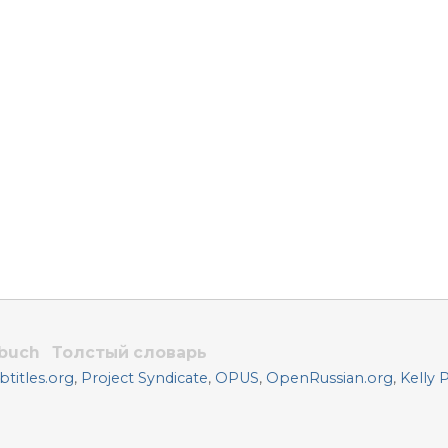
rbuch
Толстый словарь
titles.org
,
Project Syndicate
,
OPUS
,
OpenRussian.org
,
Kelly 