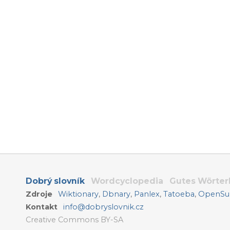
Dobrý slovník
Wordcyclopedia
Gutes Wörte
Zdroje
Wiktionary
,
Dbnary
,
Panlex
,
Tatoeba
,
OpenSub
Kontakt
info@dobryslovnik.cz
Creative Commons BY-SA