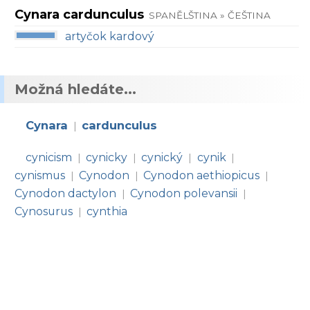
Cynara cardunculus
SPANĚLŠTINA » ČEŠTINA
artyčok kardový
Možná hledáte...
Cynara
cardunculus
|
cynicism
cynicky
cynický
cynik
|
|
|
|
cynismus
Cynodon
Cynodon aethiopicus
|
|
|
Cynodon dactylon
Cynodon polevansii
|
|
Cynosurus
cynthia
|