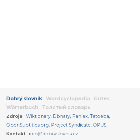
Dobrý slovník
Wordcyclopedia
Gutes
Wörterbuch
Толстый словарь
Zdroje
Wiktionary
,
Dbnary
,
Panlex
,
Tatoeba
,
OpenSubtitles.org
,
Project Syndicate
,
OPUS
Kontakt
info@dobryslovnik.cz