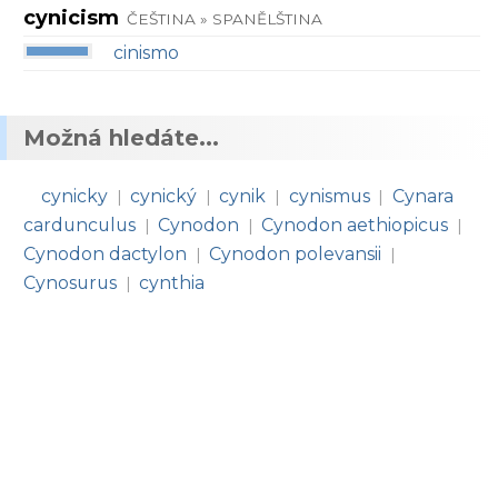
cynicism
ČEŠTINA » SPANĚLŠTINA
cinismo
Možná hledáte...
cynicky
cynický
cynik
cynismus
Cynara
|
|
|
|
cardunculus
Cynodon
Cynodon aethiopicus
|
|
|
Cynodon dactylon
Cynodon polevansii
|
|
Cynosurus
cynthia
|