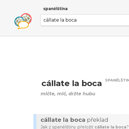
spanělština
SPANĚLŠTI
cállate la boca
mlčte, mlč, držte hubu
cállate la boca
překlad
Jak z spanělštiny přeložit
cállate la boca
?