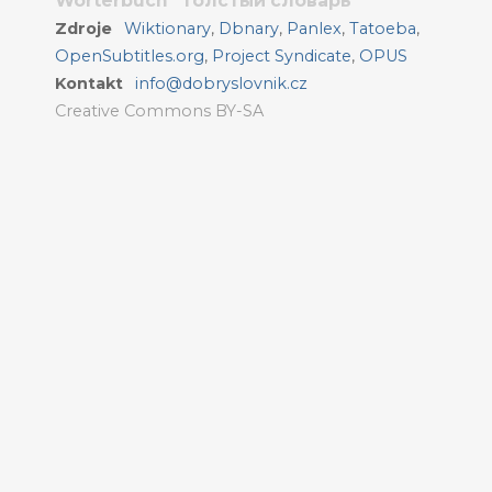
Wörterbuch
Толстый словарь
Zdroje
Wiktionary
,
Dbnary
,
Panlex
,
Tatoeba
,
OpenSubtitles.org
,
Project Syndicate
,
OPUS
Kontakt
info@dobryslovnik.cz
Creative Commons BY-SA