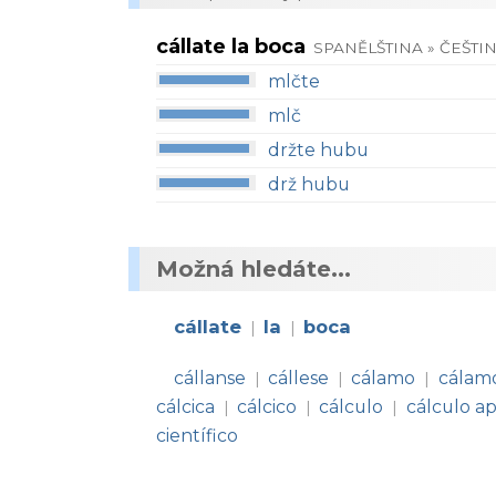
cállate la boca
SPANĚLŠTINA » ČEŠTI
mlčte
mlč
držte hubu
drž hubu
Možná hledáte...
cállate
la
boca
|
|
cállanse
cállese
cálamo
cálam
|
|
|
cálcica
cálcico
cálculo
cálculo a
|
|
|
científico