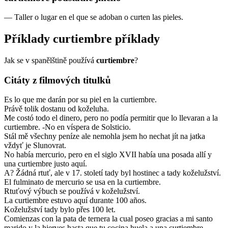
—
Taller o lugar en el que se adoban o curten las pieles.
Příklady
curtiembre
příklady
Jak se v spanělštině používá
curtiembre
?
Citáty z filmových titulků
Es lo que me darán por su piel en la curtiembre.
Právě tolik dostanu od koželuha.
Me costó todo el dinero, pero no podía permitir que lo llevaran a la
curtiembre. -No en víspera de Solsticio.
Stál mě všechny peníze ale nemohla jsem ho nechat jít na jatka
vždyť je Slunovrat.
No había mercurio, pero en el siglo XVII había una posada allí y
una curtiembre justo aquí.
A? Žádná rtuť, ale v 17. století tady byl hostinec a tady koželužství.
El fulminato de mercurio se usa en la curtiembre.
Rtuťový výbuch se používá v koželužství.
La curtiembre estuvo aquí durante 100 años.
Koželužství tady bylo přes 100 let.
Comienzas con la pata de ternera la cual poseo gracias a mi santo
marido y la hierves hasta que tu cocina huela a una curtiembre.