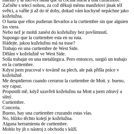
Začněte s telecí nohou, za což děkuji mému manželovi jinak též
světci, a vaříte ji až do té doby, dokud vám kuchyně nepáchne jako
koželužna.
O hasta que ellos pudieran llevarlos a la curtiembre sin que alguien
los viera.
Nebo než je mohli zanést do koželužny bez povšimnutí.
Supongo que la curtiembre esta en su ruta.
Hádejte, jakou kuželužnu má na trase?
Trabajo en una curtiembre de West Side.
Dělám v koželužně ve West Side.
Solía trabajar en una metalúrgica. Pero entonces, surgió un trabajo
en la curtiembre.
Kdysi jsem pracoval v továrně na plech, ale pak přišla práce v
koželužně.
Me despidieron cuando cerraron la curtiembre de Mott. y. bueno,
soy capaz.
Propustili mě, když uzavřeli koželužnu na Mott a jsem zdravý a
silný.
Curtiembre.
Conceria.
Bueno, hay una curtiembre cruzando estas vías.
No, blízko těchto kolejí je koželužna.
Alguna herramienta de curtiembre.
Mohlo by jít o nástroj z obchodu s kůží.