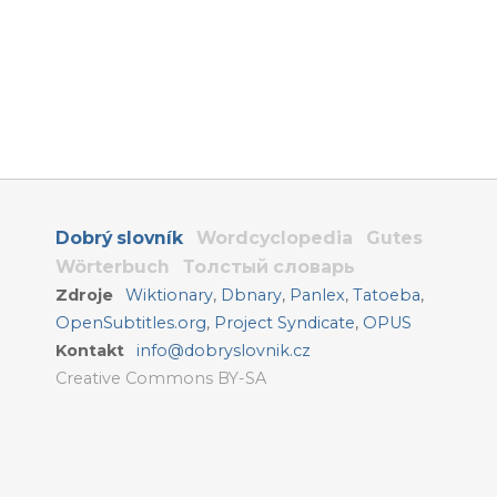
Dobrý slovník
Wordcyclopedia
Gutes
Wörterbuch
Толстый словарь
Zdroje
Wiktionary
,
Dbnary
,
Panlex
,
Tatoeba
,
OpenSubtitles.org
,
Project Syndicate
,
OPUS
Kontakt
info@dobryslovnik.cz
Creative Commons BY-SA