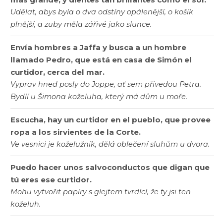
Udělat, abys byla o dva odstíny opálenější, o košík
plnější, a zuby měla zářivé jako slunce.
Envía hombres a Jaffa y busca a un hombre
llamado Pedro, que está en casa de Simón el
curtidor, cerca del mar.
Vyprav hned posly do Joppe, ať sem přivedou Petra.
Bydlí u Šimona koželuha, který má dům u moře.
Escucha, hay un curtidor en el pueblo, que provee
ropa a los sirvientes de la Corte.
Ve vesnici je koželužník, dělá oblečení sluhům u dvora.
Puedo hacer unos salvoconductos que digan que
tú eres ese curtidor.
Mohu vytvořit papíry s glejtem tvrdící, že ty jsi ten
koželuh.