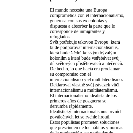
El mundo necesita una Europa
comprometida con el internacionalismo,
generosa con sus ex colonias y
dispuesta a absorber la parte que le
corresponde de inmigrantes y
refugiados.
Svět potřebuje takovou Evropu, která
bude podporovat internacionalismus,
která bude štědrá ke svým bývalým
koloniím a která bude vstřebávat svůj
díl světových přistěhovalců a utečenců.
De hecho, lo que hacía era proclamar
su compromiso con el
internacionalismo y el multilateralismo.
Deklaroval vlastně svůj závazek vůči
internacionalismu a multilateralismu.
El internacionalismo idealista de los
primeros años de posguerra se
derrumba rápidamente.
Idealistický internacionalismus prvních
poválečných let se rychle hroutí.
Estos populistas prometen soluciones
que prescinden de los hábitos y normas
de la moderación, en particular de