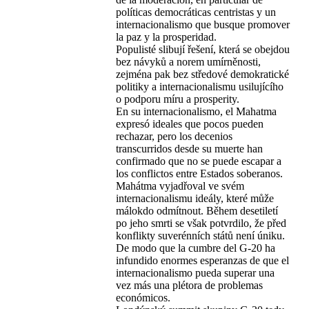
políticas democráticas centristas y un
internacionalismo que busque promover
la paz y la prosperidad.
Populisté slibují řešení, která se obejdou
bez návyků a norem umírněnosti,
zejména pak bez středové demokratické
politiky a internacionalismu usilujícího
o podporu míru a prosperity.
En su internacionalismo, el Mahatma
expresó ideales que pocos pueden
rechazar, pero los decenios
transcurridos desde su muerte han
confirmado que no se puede escapar a
los conflictos entre Estados soberanos.
Mahátma vyjadřoval ve svém
internacionalismu ideály, které může
málokdo odmítnout. Během desetiletí
po jeho smrti se však potvrdilo, že před
konflikty suverénních států není úniku.
De modo que la cumbre del G-20 ha
infundido enormes esperanzas de que el
internacionalismo pueda superar una
vez más una plétora de problemas
económicos.