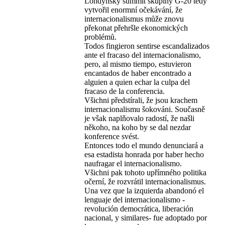
Londýnský summit skupiny G-20 tedy
vytvořil enormní očekávání, že
internacionalismus může znovu
překonat přehršle ekonomických
problémů.
Todos fingieron sentirse escandalizados
ante el fracaso del internacionalismo,
pero, al mismo tiempo, estuvieron
encantados de haber encontrado a
alguien a quien echar la culpa del
fracaso de la conferencia.
Všichni předstírali, že jsou krachem
internacionalismu šokováni. Současně
je však naplňovalo radostí, že našli
někoho, na koho by se dal nezdar
konference svést.
Entonces todo el mundo denunciará a
esa estadista honrada por haber hecho
naufragar el internacionalismo.
Všichni pak tohoto upřímného politika
očerní, že rozvrátil internacionalismus.
Una vez que la izquierda abandonó el
lenguaje del internacionalismo -
revolución democrática, liberación
nacional, y similares- fue adoptado por