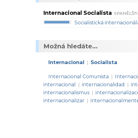
Internacional Socialista
SPANĚLŠTI
Socialistická internacionál
Možná hledáte...
Internacional
Socialista
|
Internacional Comunista
Internaci
|
internacional
internacionalidad
in
|
|
internacionalismus
internacionalizac
|
internacionalizar
internacionalment
|