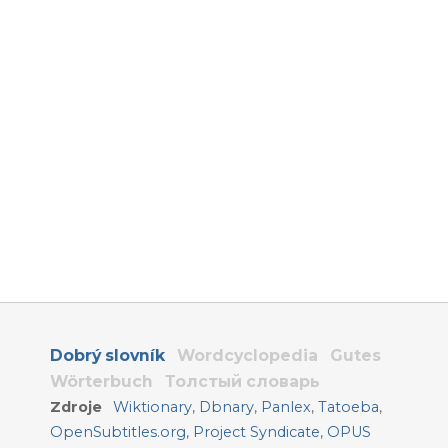
Dobrý slovník
Wordcyclopedia
Gutes
Wörterbuch
Толстый словарь
Zdroje
Wiktionary
,
Dbnary
,
Panlex
,
Tatoeba
,
OpenSubtitles.org
,
Project Syndicate
,
OPUS