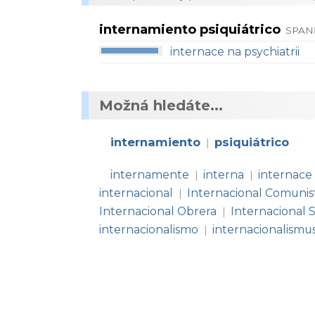
internamiento psiquiátrico
SPAN
internace na psychiatrii
Možná hledáte...
internamiento
psiquiátrico
|
internamente
interna
internace
|
|
internacional
Internacional Comunis
|
Internacional Obrera
Internacional S
|
internacionalismo
internacionalismu
|