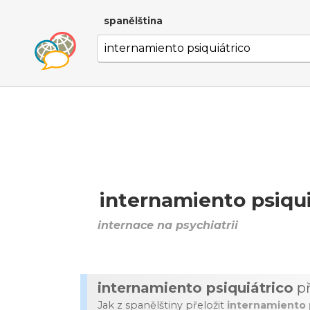
spanělština
internamiento psiqui
internace na psychiatrii
internamiento psiquiátrico
př
Jak z spanělštiny přeložit
internamiento 