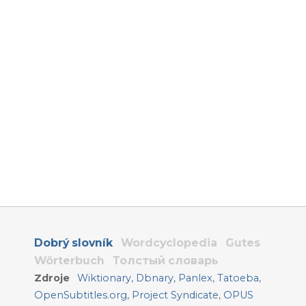
Dobrý slovník
Wordcyclopedia
Gutes
Wörterbuch
Толстый словарь
Zdroje
Wiktionary
,
Dbnary
,
Panlex
,
Tatoeba
,
OpenSubtitles.org
,
Project Syndicate
,
OPUS