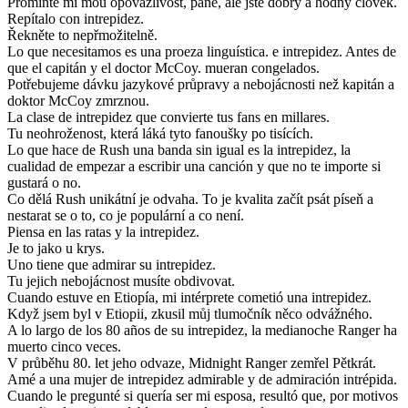
Promiňte mi mou opovážlivost, pane, ale jste dobrý a hodný člověk.
Repítalo con intrepidez.
Řekněte to nepřmožitelně.
Lo que necesitamos es una proeza linguística. e intrepidez. Antes de
que el capitán y el doctor McCoy. mueran congelados.
Potřebujeme dávku jazykové průpravy a nebojácnosti než kapitán a
doktor McCoy zmrznou.
La clase de intrepidez que convierte tus fans en millares.
Tu neohroženost, která láká tyto fanoušky po tisících.
Lo que hace de Rush una banda sin igual es la intrepidez, la
cualidad de empezar a escribir una canción y que no te importe si
gustará o no.
Co dělá Rush unikátní je odvaha. To je kvalita začít psát píseň a
nestarat se o to, co je populární a co není.
Piensa en las ratas y la intrepidez.
Je to jako u krys.
Uno tiene que admirar su intrepidez.
Tu jejich nebojácnost musíte obdivovat.
Cuando estuve en Etiopía, mi intérprete cometió una intrepidez.
Když jsem byl v Etiopii, zkusil můj tlumočník něco odvážného.
A lo largo de los 80 años de su intrepidez, la medianoche Ranger ha
muerto cinco veces.
V průběhu 80. let jeho odvaze, Midnight Ranger zemřel Pětkrát.
Amé a una mujer de intrepidez admirable y de admiración intrépida.
Cuando le pregunté si quería ser mi esposa, resultó que, por motivos