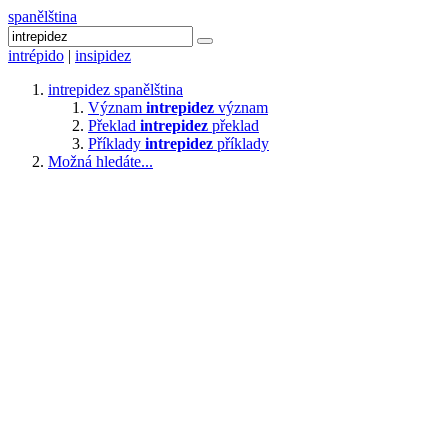
spanělština
intrépido
|
insipidez
intrepidez
spanělština
Význam
intrepidez
význam
Překlad
intrepidez
překlad
Příklady
intrepidez
příklady
Možná hledáte...