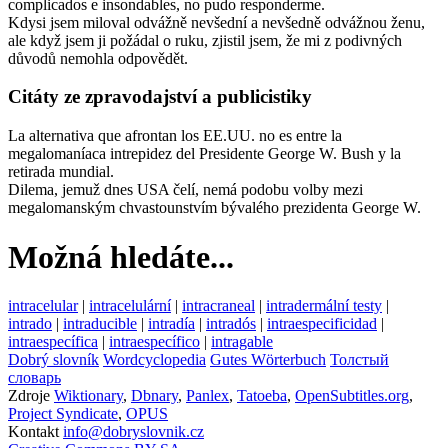
complicados e insondables, no pudo responderme.
Kdysi jsem miloval odvážně nevšední a nevšedně odvážnou ženu,
ale když jsem ji požádal o ruku, zjistil jsem, že mi z podivných
důvodů nemohla odpovědět.
Citáty ze zpravodajství a publicistiky
La alternativa que afrontan los EE.UU. no es entre la
megalomaníaca intrepidez del Presidente George W. Bush y la
retirada mundial.
Dilema, jemuž dnes USA čelí, nemá podobu volby mezi
megalomanským chvastounstvím bývalého prezidenta George W.
Možná hledáte...
intracelular
|
intracelulární
|
intracraneal
|
intradermální testy
|
intrado
|
intraducible
|
intradía
|
intradós
|
intraespecificidad
|
intraespecífica
|
intraespecífico
|
intragable
Dobrý slovník
Wordcyclopedia
Gutes Wörterbuch
Толстый
словарь
Zdroje
Wiktionary
,
Dbnary
,
Panlex
,
Tatoeba
,
OpenSubtitles.org
,
Project Syndicate
,
OPUS
Kontakt
info@dobryslovnik.cz