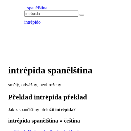
spanělština
intrépido
intrépida
spanělština
smělý, odvážný, neohrožený
Překlad
intrépida
překlad
Jak z spanělštiny přeložit
intrépida
?
intrépida
spanělština » čeština