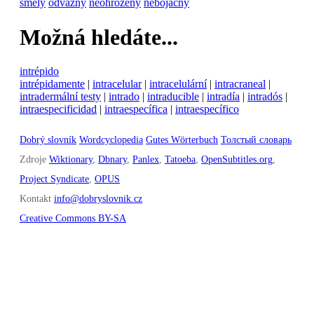
smělý
odvážný
neohrožený
nebojácný
Možná hledáte...
intrépido
intrépidamente
|
intracelular
|
intracelulární
|
intracraneal
|
intradermální testy
|
intrado
|
intraducible
|
intradía
|
intradós
|
intraespecificidad
|
intraespecífica
|
intraespecífico
Dobrý slovník
Wordcyclopedia
Gutes Wörterbuch
Толстый словарь
Zdroje
Wiktionary
,
Dbnary
,
Panlex
,
Tatoeba
,
OpenSubtitles.org
,
Project Syndicate
,
OPUS
Kontakt
info@dobryslovnik.cz
Creative Commons BY-SA