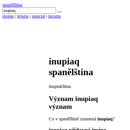
spanělština
inopia
|
injuria
|
nupcial
|
incuria
inupiaq
spanělština
inupiakština
Význam
inupiaq
význam
Co v spanělštině znamená
inupiaq
?
inupiaq
přídavné jméno