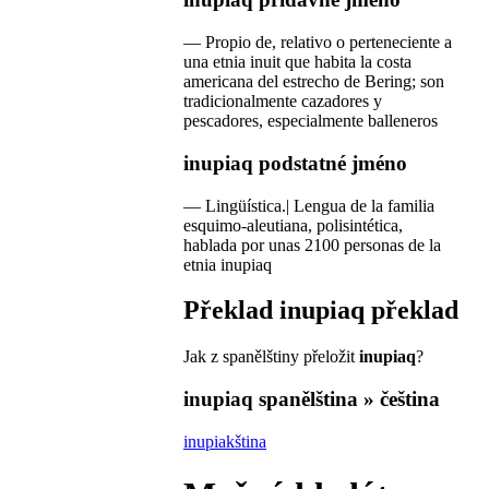
—
Propio de, relativo o perteneciente a
una etnia inuit que habita la costa
americana del estrecho de Bering; son
tradicionalmente cazadores y
pescadores, especialmente balleneros
inupiaq
podstatné jméno
—
Lingüística.| Lengua de la familia
esquimo-aleutiana, polisintética,
hablada por unas 2100 personas de la
etnia inupiaq
Překlad
inupiaq
překlad
Jak z spanělštiny přeložit
inupiaq
?
inupiaq
spanělština » čeština
inupiakština