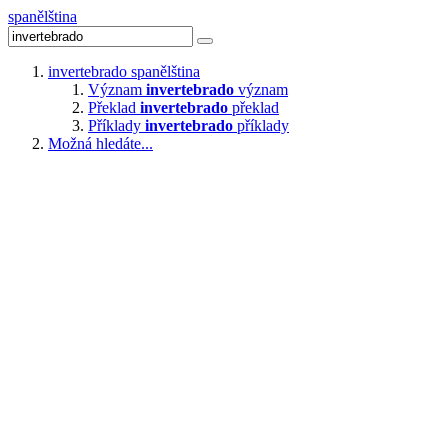
spanělština
invertebrado
spanělština
Význam
invertebrado
význam
Překlad
invertebrado
překlad
Příklady
invertebrado
příklady
Možná hledáte...