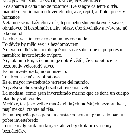
Máš poslední šanci se vzdát, ty slizký bezobratlovče.
Nos abarca a cada uno de nosotros: De sangre caliente o fría,
mamífero, vertebrado o invertebrado, ave, reptil, anfíbio, peces y
humanos.
Vztahuje se na každého z nás, teplo nebo studenokrevné, savce,
obratlovce či bezobratlé, ptáky, plazy, obojživelníky a ryby, stejně
jako na lidi.
La chica va a tener sexo con un invertebrado.
To děvče by mělo sex i s bezdomovcem.
No, ya me dirás tú a mí de qué me sirve saber que el pulpo es un
mamífero invertebrado ovíparo.
Ne, tak mi řekni, k čemu mi je dobré vědět, že chobotnice je
bezobratlý vejcorodý savec.
Es un invertebrado, no un insecto.
Ten brouk je nějaký obratlovec.
Es el mayor invertebrado terrestre del mundo.
Největší suchozemský bezobratlovec na světě.
La medusa, como gran invertebrado marino que es tiene un cuerpo
blando y vulnerable.
Medúzy, tak jako veliké množství jiných mořských bezobratlých,
mají měkká, zranitelná těla.
Es un pequeño paso para un crustáceo pero un gran salto para un
pobre invertebrado.
Toto je malý krok pro korýše, ale velký skok pro všechny
bezpáteřáky.