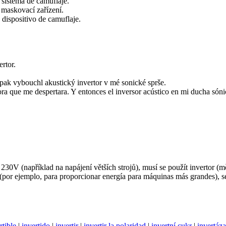
 sistema de camuflaje.
maskovací zařízení.
dispositivo de camuflaje.
rtor.
pak vybouchl akustický invertor v mé sonické sprše.
a que me despertara. Y entonces el inversor acústico en mi ducha sónic
230V (například na napájení větších strojů), musí se použít invertor (m
 (por ejemplo, para proporcionar energía para máquinas más grandes), se
rtible
|
invertido
|
invertir
|
invertir la polaridad
|
invertní cukr
|
invertáza