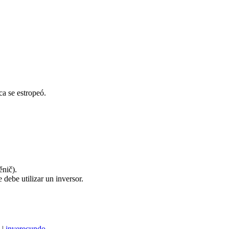
a se estropeó.
ěnič).
 debe utilizar un inversor.
|
inverecundo