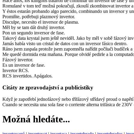
Hace años, los klingons trataron de combinar un inversor de fase y un
Romulané v tom teď možná pokračují, zkouší zkombinovat invertor a 
Y éstos estarán probando algo parecido, combinando un inversor y un 
Promiňte, potřebuji plazmový invertor.
Disculpe, necesito el inversor de plasma.
Měl by se tam dát druhý invertor.
Pon un segundo inversor de fase.
Takový data krystal jsem ještě neviděl. Jako by měl v sobě fázový inve
Jamás había visto un cristal de datos con un inversor fásico dentro.
Ráno jsem zaspala protože jsem zapomněla nařídit počítači budíček a 
Me quedé dormida esta mañana. Porque olvidé pedirle a la computador
Fázový invertor.
Es un inversor de fase.
Invertor RCS.
RCS invertidos. Apágalos.
Citáty ze zpravodajství a publicistiky
Když je zapotřebí jednofázový nebo třífázový střídavý proud o napětí 
Cuando se necesita una sola fase o corriente alterna trifásica de 230V
Možná hledáte...
invertovaný
|
invertovat
|
invertasa
|
invertebrado
|
invertebrados
|
inve