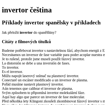
invertor
čeština
Příklady
invertor
spanělsky v příkladech
Jak přeložit
invertor
do spanělštiny?
Citáty z filmových titulků
Budeme potřebovat invertor s nastavitelnou fází, abychom energii z En
Necesitamos un inversor de fase variable para poder acoplar nuestra en
Je to rušené, protože jsme museli použít fázový invertor.
La distorsión se debe a una inversión de fases.
To invertor.
Es el inversor.
Můžu napojit laserový snímač na plasmový invertor.
Conectaré un escáner modificado a un inversor de plasma.
Pořád musíme nastavit plasmový invertor.
Aún tenemos que calibrar el inversor de plasma.
Svým způsobem to připomíná invertor molekulární fáze.
Aquí hay algo que parece un inversor de fase molecular.
Před několika lety Klingoni zkoušeli zkombinovat fázový invertor s