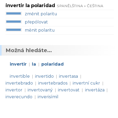
invertir la polaridad
SPANĚLŠTINA » ČEŠTINA
změnit polaritu
přepólovat
měnit polaritu
Možná hledáte...
invertir
la
polaridad
|
|
invertible
invertido
invertasa
|
|
|
invertebrado
invertebrados
invertní cukr
|
|
|
invertor
invertovaný
invertovat
invertáza
|
|
|
|
inverecundo
inverisímil
|