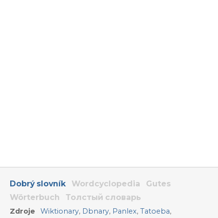
Dobrý slovník
Wordcyclopedia
Gutes
Wörterbuch
Толстый словарь
Zdroje
Wiktionary
,
Dbnary
,
Panlex
,
Tatoeba
,