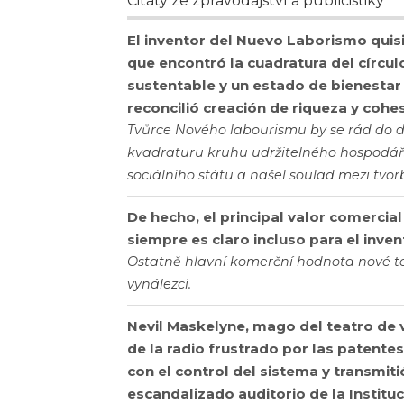
Citáty ze zpravodajství a publicistiky
El inventor del Nuevo Laborismo qui
que encontró la cuadratura del círcu
sustentable y un estado de bienesta
reconcilió creación de riqueza y cohes
Tvůrce Nového labourismu by se rád do děj
kvadraturu kruhu udržitelného hospodá
sociálního státu a našel soulad mezi tvor
De hecho, el principal valor comercia
siempre es claro incluso para el inven
Ostatně hlavní komerční hodnota nové te
vynálezci.
Nevil Maskelyne, mago del teatro de 
de la radio frustrado por las patentes
con el control del sistema y transmi
escandalizado auditorio de la Instituc