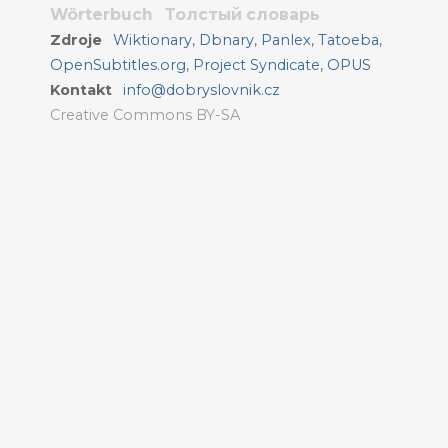
Wörterbuch
Толстый словарь
Zdroje
Wiktionary
,
Dbnary
,
Panlex
,
Tatoeba
,
OpenSubtitles.org
,
Project Syndicate
,
OPUS
Kontakt
info@dobryslovnik.cz
Creative Commons BY-SA