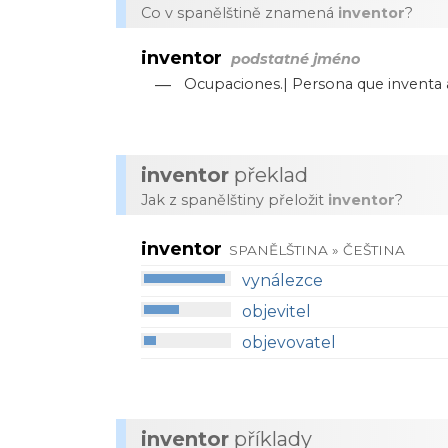
Co v spanělštině znamená
inventor
?
inventor
podstatné jméno
—
Ocupaciones.| Persona que inventa ar
inventor
překlad
Jak z spanělštiny přeložit
inventor
?
inventor
SPANĚLŠTINA » ČEŠTINA
vynálezce
objevitel
objevovatel
inventor
příklady