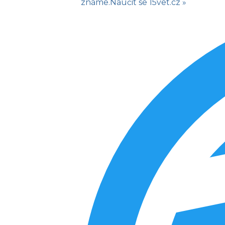
známe.
Naučit se
15vet.cz »