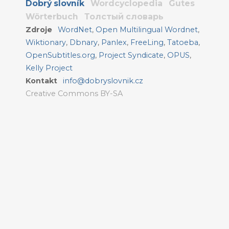
Dobrý slovník
Wordcyclopedia
Gutes
Wörterbuch
Толстый словарь
Zdroje
WordNet
,
Open Multilingual Wordnet
,
Wiktionary
,
Dbnary
,
Panlex
,
FreeLing
,
Tatoeba
,
OpenSubtitles.org
,
Project Syndicate
,
OPUS
,
Kelly Project
Kontakt
info@dobryslovnik.cz
Creative Commons BY-SA