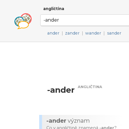
angličtina
ander
|
zander
|
wander
|
sander
ANGLIČTINA
-ander
-ander
význam
Co v angličtině znamená
-ander
?