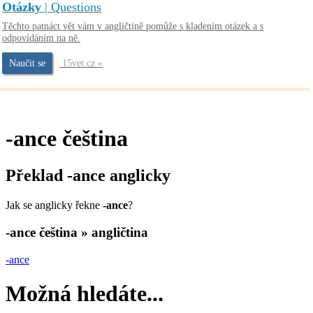
Otázky
| Questions
Těchto patnáct vět vám v angličtině pomůže s kladením otázek a s
odpovídáním na ně.
Naučit se
15vet.cz »
-ance
čeština
Překlad
-ance
anglicky
Jak se anglicky řekne
-ance
?
-ance
čeština » angličtina
-ance
Možná hledáte...