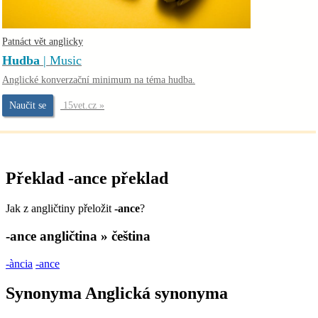
Patnáct vět anglicky
Hudba
| Music
Anglické konverzační minimum na téma hudba.
Naučit se
15vet.cz »
Překlad
-ance
překlad
Jak z angličtiny přeložit
-ance
?
-ance
angličtina » čeština
-ància
-ance
Synonyma
Anglická synonyma