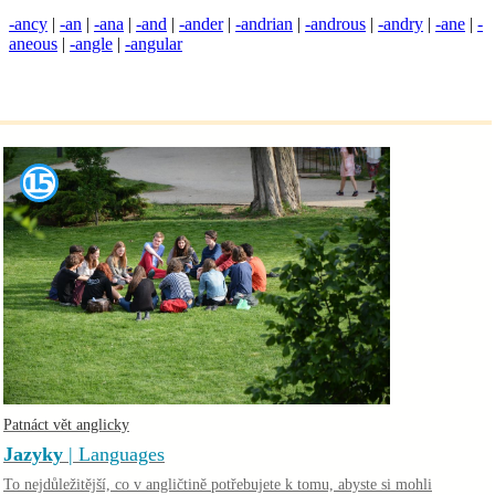
-ancy
|
-an
|
-ana
|
-and
|
-ander
|
-andrian
|
-androus
|
-andry
|
-ane
|
-
aneous
|
-angle
|
-angular
Patnáct vět anglicky
Jazyky
| Languages
To nejdůležitější, co v angličtině potřebujete k tomu, abyste si mohli