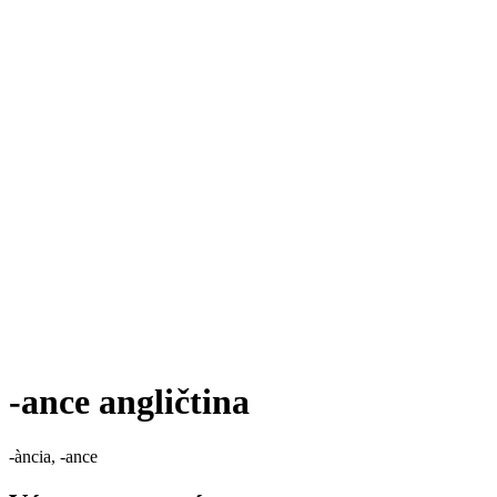
-ance
angličtina
-ància, -ance