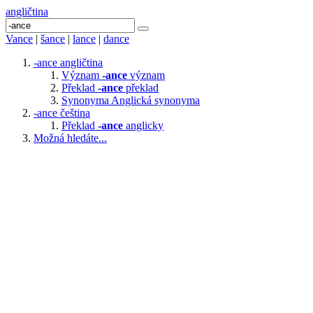
angličtina
Vance
|
šance
|
lance
|
dance
-ance
angličtina
Význam
-ance
význam
Překlad
-ance
překlad
Synonyma
Anglická synonyma
-ance
čeština
Překlad
-ance
anglicky
Možná hledáte...