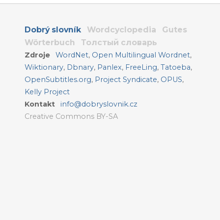
Dobrý slovník
Wordcyclopedia
Gutes
Wörterbuch
Толстый словарь
Zdroje
WordNet
,
Open Multilingual Wordnet
,
Wiktionary
,
Dbnary
,
Panlex
,
FreeLing
,
Tatoeba
,
OpenSubtitles.org
,
Project Syndicate
,
OPUS
,
Kelly Project
Kontakt
info@dobryslovnik.cz
Creative Commons BY-SA