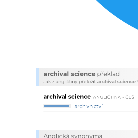
archival science
překlad
Jak z angličtiny přeložit
archival science
archival science
ANGLIČTINA » ČEŠT
archivnictví
Anglická synonyma