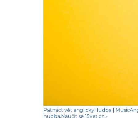
Patnáct vět anglicky
Hudba
| Music
An
hudba.
Naučit se
15vet.cz »