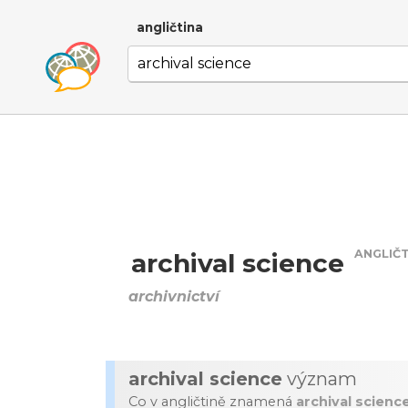
angličtina
ANGLIČ
archival science
archivnictví
archival science
význam
Co v angličtině znamená
archival scienc