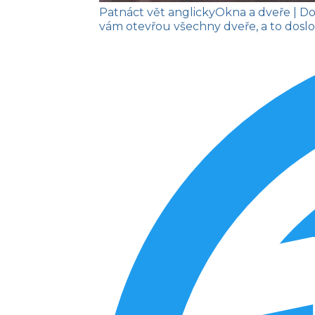
Patnáct vět anglicky
Okna a dveře
| D
vám otevřou všechny dveře, a to doslo