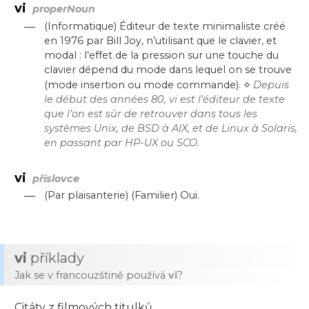
vi
properNoun
—
(Informatique) Éditeur de texte minimaliste créé
en 1976 par Bill Joy, n’utilisant que le clavier, et
modal : l’effet de la pression sur une touche du
clavier dépend du mode dans lequel on se trouve
⋄
(mode insertion ou mode commande).
Depuis
le début des années 80, vi est l’éditeur de texte
que l’on est sûr de retrouver dans tous les
systèmes Unix, de BSD à AIX, et de Linux à Solaris,
en passant par HP-UX ou SCO.
vi
příslovce
—
(Par plaisanterie) (Familier) Oui.
vi
příklady
Jak se v francouzštině používá
vi
?
Citáty z filmových titulků