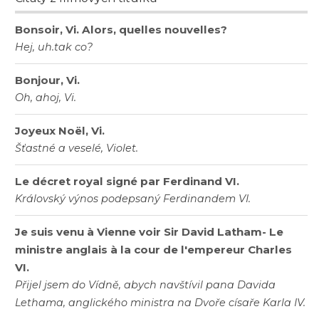
Bonsoir, Vi. Alors, quelles nouvelles?
Hej, uh.tak co?
Bonjour, Vi.
Oh, ahoj, Vi.
Joyeux Noël, Vi.
Šťastné a veselé, Violet.
Le décret royal signé par Ferdinand VI.
Královský výnos podepsaný Ferdinandem VI.
Je suis venu à Vienne voir Sir David Latham- Le
ministre anglais à la cour de l'empereur Charles
VI.
Přijel jsem do Vídně, abych navštívil pana Davida
Lethama, anglického ministra na Dvoře císaře Karla IV.