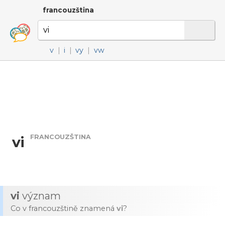
francouzština
v
|
i
|
vy
|
vw
FRANCOUZŠTINA
vi
vi
význam
Co v francouzštině znamená
vi
?