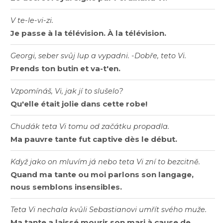
V te-le-vi-zi.
Je passe à la télévision. À la télévision.
Georgi, seber svůj lup a vypadni. -Dobře, teto Vi.
Prends ton butin et va-t'en.
Vzpomínáš, Vi, jak jí to slušelo?
Qu'elle était jolie dans cette robe!
Chudák teta Vi tomu od začátku propadla.
Ma pauvre tante fut captive dès le début.
Když jako on mluvím já nebo teta Vi zní to bezcitně.
Quand ma tante ou moi parlons son langage,
nous semblons insensibles.
Teta Vi nechala kvůli Sebastianovi umřít svého muže.
Ma tante a laissé mourir son mari à cause de