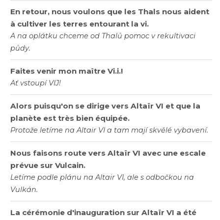
En retour, nous voulons que les Thals nous aident
à cultiver les terres entourant la vi.
A na oplátku chceme od Thalů pomoc v rekultivaci
půdy.
Faites venir mon maître Vi.i.!
Ať vstoupí VIJ!
Alors puisqu'on se dirige vers Altaïr VI et que la
planète est très bien équipée.
Protože letíme na Altair VI a tam mají skvělé vybavení.
Nous faisons route vers Altaïr VI avec une escale
prévue sur Vulcain.
Letíme podle plánu na Altair VI, ale s odbočkou na
Vulkán.
La cérémonie d'inauguration sur Altaïr VI a été