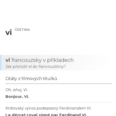
ČEŠTINA
vi
vi
francouzsky v příkladech
Jak přeložit
vi
do francouzštiny?
Citáty z filmových titulků
Oh, ahoj, Vi.
Bonjour, Vi.
Královský výnos podepsaný Ferdinandem VI.
Le décret royal signé par Ferdinand VI.