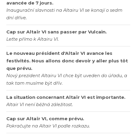
avancée de 7 jours.
Inaugurační slavnosti na Altairu VI se konají o sedm
dní dříve.
Cap sur Altaïr VI sans passer par Vulcain.
Leťte přímo k Altairu VI.
Le nouveau président d'Altaïr VI avance les
festivités. Nous allons donc devoir y aller plus tôt
que prévu.
Nový prezident Altairu VI chce být uveden do úřadu, a
tak tam musíme být dřív.
La situation concernant Altaïr VI est importante.
Altair VI není běžná záležitost.
Cap sur Altaïr VI, comme prévu.
Pokračujte na Altair VI podle rozkazu.