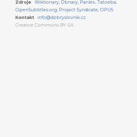
Zdroje
Wiktionary
,
Dbnary
,
Panlex
,
Tatoeba
,
OpenSubtitles.org
,
Project Syndicate
,
OPUS
Kontakt
info@dobryslovnik.cz
Creative Commons BY-SA