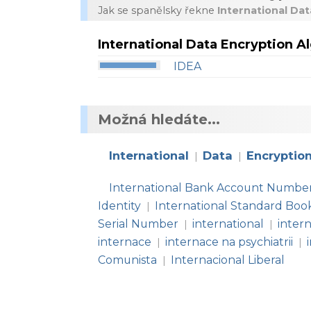
Jak se spanělsky řekne
International Da
International Data Encryption A
IDEA
Možná hledáte...
International
Data
Encryptio
|
|
International Bank Account Numbe
Identity
International Standard Bo
|
Serial Number
international
intern
|
|
internace
internace na psychiatrii
|
|
Comunista
Internacional Liberal
|