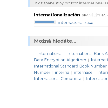
Jak z spanělštiny přeložit
internationaliz
internationalización
SPANĚLŠTINA 
internacionalizace
Možná hledáte...
international
International Bank
|
Data Encryption Algorithm
Internat
|
International Standard Book Number
Number
interna
internace
inter
|
|
|
Internacional Comunista
Internacion
|