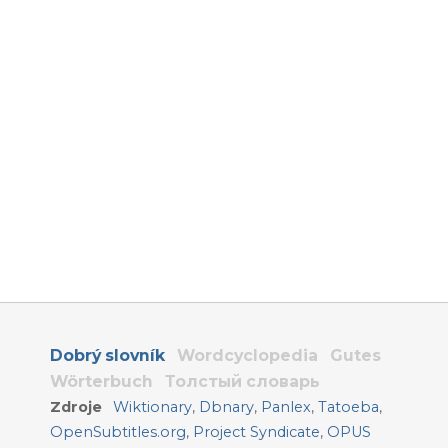
Dobrý slovník
Wordcyclopedia
Gutes
Wörterbuch
Толстый словарь
Zdroje
Wiktionary
,
Dbnary
,
Panlex
,
Tatoeba
,
OpenSubtitles.org
,
Project Syndicate
,
OPUS